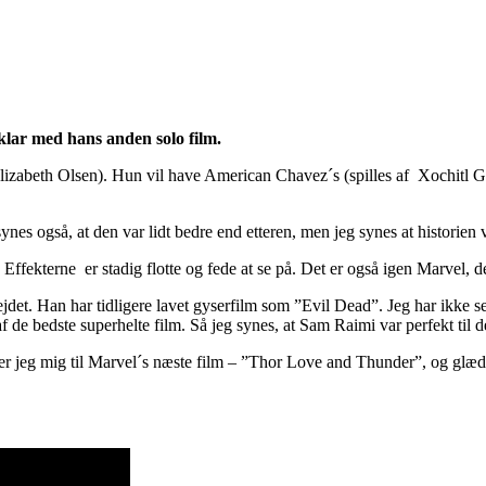
lar med hans anden solo film.
Elizabeth Olsen). Hun vil have American Chavez´s (spilles af Xochitl Go
s også, at den var lidt bedre end etteren, men jeg synes at historien va
Effekterne er stadig flotte og fede at se på. Det er også igen Marvel,
ejdet. Han har tidligere lavet gyserfilm som ”Evil Dead”. Jeg har ikke
de bedste superhelte film. Så jeg synes, at Sam Raimi var perfekt til d
der jeg mig til Marvel´s næste film – ”Thor Love and Thunder”, og glæ