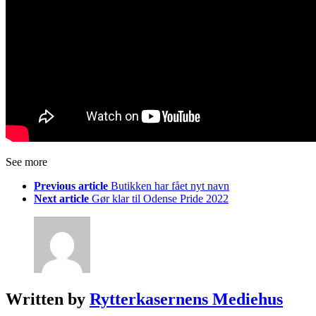
See more
Previous article
Butikken har fået nyt navn
Next article
Gør klar til Odense Pride 2022
Written by
Rytterkasernens Mediehus