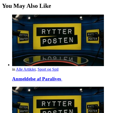
You May Also Like
in
Alle Artikler
,
Sport og Spil
Anmeldelse af Paralives