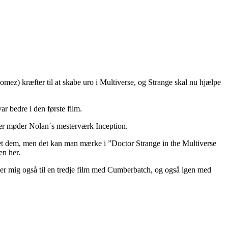
mez) kræfter til at skabe uro i Multiverse, og Strange skal nu hjælpe
r bedre i den første film.
 der møder Nolan´s mesterværk Inception.
 set dem, men det kan man mærke i ”Doctor Strange in the Multiverse
en her.
der mig også til en tredje film med Cumberbatch, og også igen med