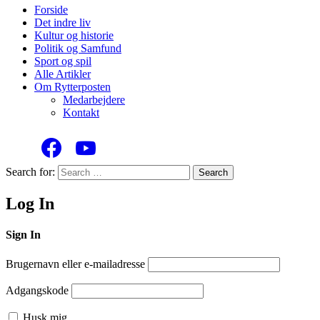
Forside
Det indre liv
Kultur og historie
Politik og Samfund
Sport og spil
Alle Artikler
Om Rytterposten
Medarbejdere
Kontakt
Search for:
Search
Log In
Sign In
Brugernavn eller e-mailadresse
Adgangskode
Husk mig