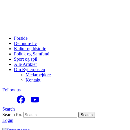
Forside
Det indre liv
Kultur og historie
Politik og Samfund
Sport og spil
Alle Artikler
Om Rytterposten
Medarbejdere
Kontakt
Follow us
Search
Search for:
Search
Login