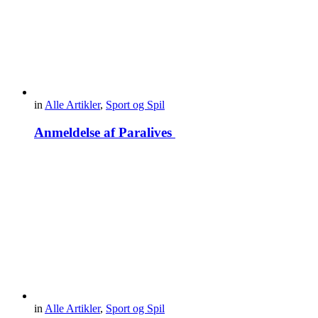
in
Alle Artikler
,
Sport og Spil
Anmeldelse af Paralives
in
Alle Artikler
,
Sport og Spil