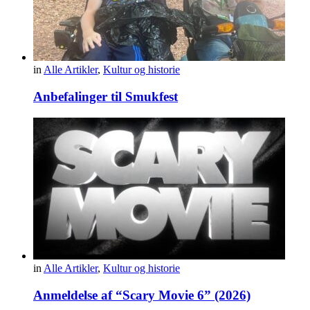
in
Alle Artikler
,
Kultur og historie
Anbefalinger til Smukfest
in
Alle Artikler
,
Kultur og historie
Anmeldelse af “Scary Movie 6” (2026)