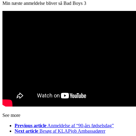
Min næste anmeldelse bliver så Bad Boys 3
See more
Previous article
Anmeldelse af “90-års fødselsdag”
Next article
Besøg af KLAPjob Ambassadører