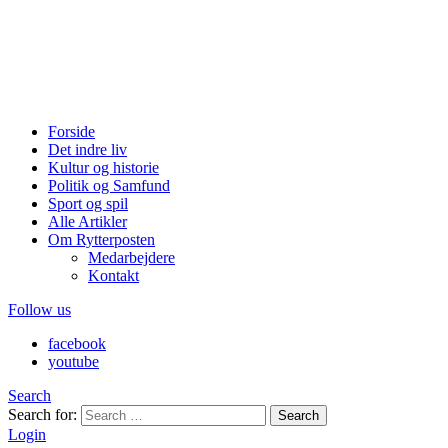
Forside
Det indre liv
Kultur og historie
Politik og Samfund
Sport og spil
Alle Artikler
Om Rytterposten
Medarbejdere
Kontakt
Follow us
facebook
youtube
Search
Search for:
Search
Login