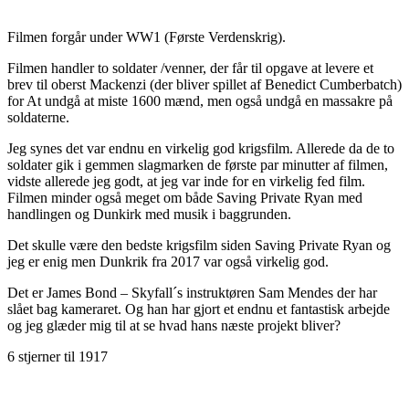
Filmen forgår under WW1 (Første Verdenskrig).
Filmen handler to soldater /venner, der får til opgave at levere et
brev til oberst Mackenzi (der bliver spillet af Benedict Cumberbatch)
for At undgå at miste 1600 mænd, men også undgå en massakre på
soldaterne.
Jeg synes det var endnu en virkelig god krigsfilm. Allerede da de to
soldater gik i gemmen slagmarken de første par minutter af filmen,
vidste allerede jeg godt, at jeg var inde for en virkelig fed film.
Filmen minder også meget om både Saving Private Ryan med
handlingen og Dunkirk med musik i baggrunden.
Det skulle være den bedste krigsfilm siden Saving Private Ryan og
jeg er enig men Dunkrik fra 2017 var også virkelig god.
Det er James Bond – Skyfall´s instruktøren Sam Mendes der har
slået bag kameraret. Og han har gjort et endnu et fantastisk arbejde
og jeg glæder mig til at se hvad hans næste projekt bliver?
6 stjerner til 1917